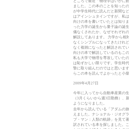
ところで最近「物理学はいかに創
ました。この本のことを知った
が中学生時代に読んだと新聞な
はアインシュタインですが、私
向けの本を書いていたとは知り
った力学の誕生から量子論の誕生
儀なくされたか、なぜそれぞれ
解説してあります。 力学から相
なくシンプルになってきたけれ
なく複雑になったと解説されてい
向けの本で解説しているのもこ
私も大学で物理を専攻していた
は恥ずかしい限りです。学生時
摯に取り組んだのではと思います
らこの本を読んでよかったと小
2009年4月27日
今年に入ってから自動車産業の
（3月くらいから週3日勤務）、新し
ようになりました。
去年から読んでいる「アダムの
えました。ナショナル・ジオグラ
ブ・マン：人類の軌跡」を見て
訳されている本を探しました。