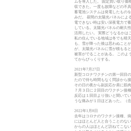
ムを導入した。 固定買い取り価
収できた。一度も故障などの不
蓄電池システムは発電したもの
みだ。 昼間の太陽光パネルによ
電できない時は安い深夜電力で蓄
している。太陽光パネルの耐久
活用したい。 実際どうなるかは
私の住んでいる地域は冬でも晴
も、雪が降った後は思わぬことが
が、太陽光パネルに雪が積もる
被害がでることがある。 このよ
てからびっくりする。
2021年7月27日
新型コロナワクチンの第一回目
たので待ち時間もなく問診から接
その日の夜から副反応か肩に筋
７月３日に２回目のワクチン接
反応は１回目より強いと聞いてい
うな痛みが１日ほどあった。（
2022年1月8日
去年はコロナのワクチン接種、病
にはほとんど人と合うことのない
からの人はほとんど訪ねてこな