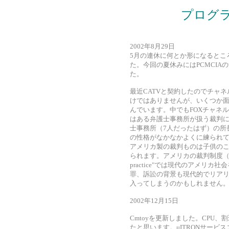
プログ
2002年8月29日
5月の連休に何とか形になるとこ
た。今回の夏休みにはPCMCI
た。
最近CATVと契約したのでチャ
けではありませんが、いくつか
んでいます。中でもFOXチャネルの"
はある弁護士事務所が扱う裁判
士事務所（7人だったはず）の所
の性格がなかなかよくに練られ
アメリカ製の裁判ものは子供の
られます。アメリカの裁判制度（
practice"では現代のアメリ
罪、訴訟の背景も現代的でリア
入ってしまうのかもしれません
2002年12月15日
Cmtoyを更新しました。CPU
たと思います。μITRONサービ