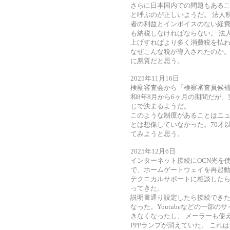
さらに日本国内での問題もあるこ
と呼ぶのが正しいようだ。 法人
者の利益とインボイスのない経
も納税しなければならない。 法
上げすればより多く消費税を払
なぜこんな税が導入されたのか
に悪質だと思う。
2025年11月16日
検察審査会から「検察審査員候
和8年8月から6ヶ月の期間だが
じで決まるようだ。
このような制度があることはニ
とは想像していなかった。70才
てみようと思う。
2025年12月6日
インターネット接続にOCN光を
で、ホームゲートウェイを再起動
テクニカルサポートに相談したら
ってきた。
説明書通り設定したら接続できた
なった。Youtubeなどの一部
きなくなったし、 メーラーも使
PPPランプが消えていた。 これは