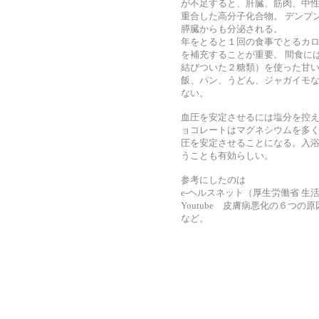
が不足すると、肝臓、筋肉、中
重合した高分子化合物。 デンプ
膵臓からも分泌される。
年をとると１回の食事でとるカ
を補充することが重要。 間食に
結びついた２糖類）を使った甘い
飯、パン、うどん、ジャガイモ
ない。
血圧を安定させるには塩分を控
ョコレートはマグネシウムを多く
圧を安定させることになる。入
うことも有効らしい。
参考にしたのは
e-ヘルスネット（厚生労働省 
Youtube 皮膚病悪化の６つの
など。