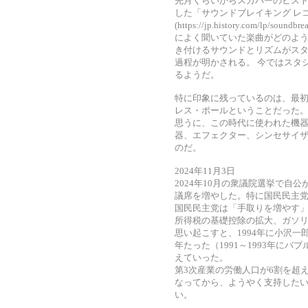
先月くらいからスカパーのヒス
した「サウンドブレイキング レ
(https://jp.history.com/l
によく聞いていた楽曲がどのよう
き付けるサウンドとリズムがス
過程が明かされる。 今ではスタ
るようだ。
特に印象に残っているのは、最
レス・ポールということだった
思うに、この時代に使われた機
器、エフェクター、シンセサイザ
のだ。
2024年11月3日
2024年10月の衆議院選挙で自
議席を増やした。特に国民民主党
国民民主党は「手取りを増やす
所得税の基礎控除の拡大、ガソ
思い起こすと、1994年に小沢一
年たった（1991～1993年に
えていった。
第3次産業の労働人口が6割を超
なってから、ようやく支持した
い。