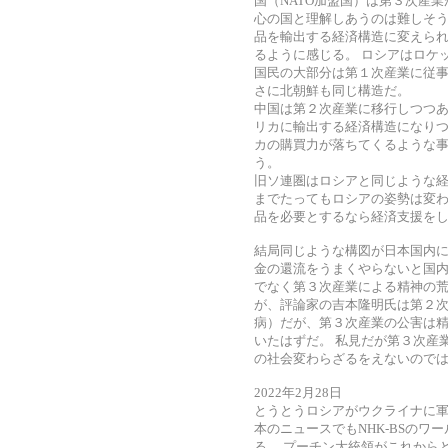
国（NATO加盟国）は第３次産
心の国と理解しあうのは難しそう
品を輸出する経済構造に変えら
るように感じる。 ロシアはロケ
国民の大部分は第１次産業に従事
さに北朝鮮も同じ構造だ。
中国は第２次産業に移行しつつ
リカに輸出する経済構造になりつ
カの購買力が落ちてくるような
う。
旧ソ連圏はロシアと同じような
までたってもロシアの姿勢は変わ
品を必要とするなら経済支援を
結局同じような構図が日本国内
金の還流をうまくやらないと国内
でなく第３次産業による精神の荒
が、評論家の吉本隆明氏は第２
病）だが、第３次産業の公害は精
いたはずだ。 私見だが第３次産
の社会変わらざるをえないので
2022年2月28日
とうとうロシアがウクライナに
本のニュースでもNHK-BSの
る。 プーチン大統領がこれから