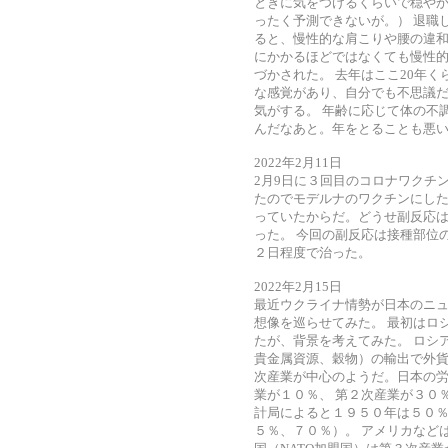
ときに気をつけるくらいで穏やか
ったく予測できないが。） 退職
ると、慢性的な肩こりや腰の違和
にかかるほどではなくても慢性
づかされた。 去年はここ20年
な感覚があり、自分でも不思議
気がする。 年齢に応じて体の不
んだなあと。年をとることも悪
2022年2月11日
2月9日に３回目のコロナワクチ
たのでモデルナのワクチンにした
っていたからだ。どうせ副反応
った。 今回の副反応は接種部位
２日程度で治った。
2022年2月15日
最近ウクライナ情勢が日本のニ
想像を巡らせてみた。 最初はロ
たが、背景を考えてみた。 ロシ
貴金属資源、穀物）の輸出で外貨
次産業が中心のようだ。日本の
業が１０％、 第２次産業が３０
計局によると１９５０年は５０
５％、７０％）。 アメリカなど