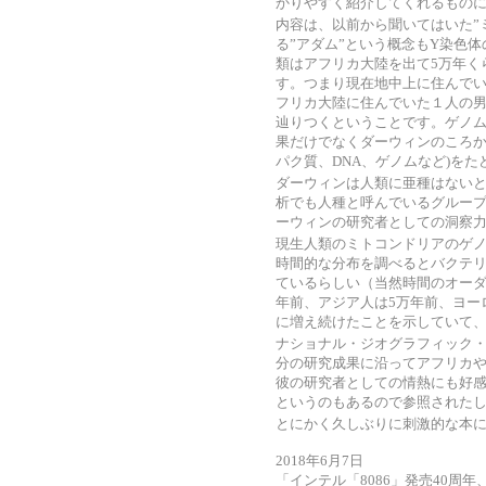
かりやすく紹介してくれるもの
内容は、以前から聞いてはいた”
る”アダム”という概念もY染色
類はアフリカ大陸を出て5万年く
す。つまり現在地中上に住んで
フリカ大陸に住んでいた１人の男
辿りつくということです。ゲノ
果だけでなくダーウィンのころ
パク質、DNA、ゲノムなど)を
ダーウィンは人類に亜種はないと
析でも人種と呼んでいるグルー
ーウィンの研究者としての洞察
現生人類のミトコンドリアのゲ
時間的な分布を調べるとバクテ
ているらしい（当然時間のオーダ
年前、アジア人は5万年前、ヨー
に増え続けたことを示していて
ナショナル・ジオグラフィック
分の研究成果に沿ってアフリカ
彼の研究者としての情熱にも好
というのもあるので参照された
とにかく久しぶりに刺激的な本
2018年6月7日
「インテル「8086」発売40周年、限