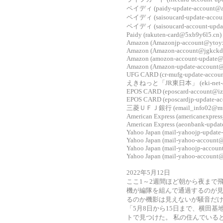
ペイディ (paidy-update-account@a
ペイディ (saisoucard-update-accou
ペイディ (saisoucard-account-upda
Paidy (rakuten-card@5xb9y6l5.cn)
Amazon (Amazonjp-account@ytoyx
Amazon (Amazon-account@jgkckd
Amazon (amozon-account-update@
Amazon (Amazon-update-account@s
UFG CARD (cr-mufg-update-accou
えきねっと「JR東日本」 (eki-net-acc
EPOS CARD (eposcard-account@iz
EPOS CARD (eposcardjp-update-a
三菱ＵＦＪ銀行 (email_info02@muf
American Express (americanexpres
American Express (aeonbank-upda
Yahoo Japan (mail-yahoojp-update
Yahoo Japan (mail-yahoo-account@
Yahoo Japan (mail-yahoojp-accoun
Yahoo Japan (mail-yahoo-account@
2022年5月12日
ここ1～2週間ほど朝から夜まで
機が編隊を組んで通過するのが見
るのか機影は見えないが騒音だ
「5月8日から15日まで、横田基
トで見つけた。 私の住んでいる