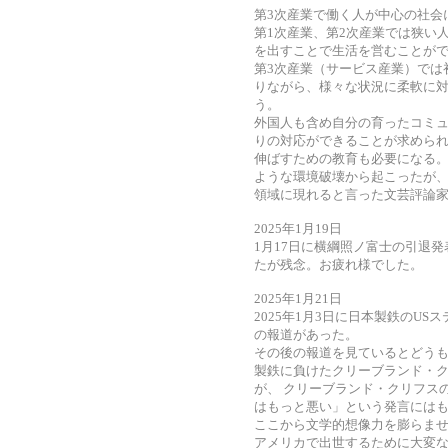
第3次産業で働く人が中心の社会
第1次産業、第2次産業では狭い
を出すことで生活を営むことが
第3次産業（サービス産業）では
りながら、様々な状況に柔軟に
う。
外国人も含め自分の育ったコミ
りの対応ができることが求められ
伸ばすための教育も必要になる。
ような環境破壊から起こったが、
領域に現れると言った文芸評論
2025年1月19日
1月17日に横綱照ノ富士の引退
たが残念。お疲れ様でした。
2025年1月21日
2025年1月3日に日本製鉄のU
の報道があった。
その後の報道を見ているとどうも
製鉄に負けたクリーブランド・
が、 クリーブランド・クリフス
はもっと悪い」という発言には
ここから文学的想像力を膨らませ
アメリカで出世するために大変な