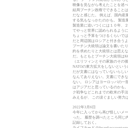
映像を見ながら考えたことを述
結局プーチン政権でできること
だなと感じた。 例えば、国内産
する気もなっかたのかも。 製造
製造業に追いつくには１０年、２
てやっと世界に認められるよう
ちょっと予算をつけるくらいでは
だと周辺国はロシアと付き合うよ
プーチン大統領は論文を書いたり
約を求めたりと大統領とは思えな
だ。もともとプーチン大統領はK
（エリツィンとその家族のその後
NATOの東方拡大をしないとい
だが文書にはなっていないらしい
なんてありえない。文書にでき
ない。 ロシアはヨーロッパの一
はアジアだと思っているのかも。
ク戦争などこれまでの欧米の手
みえるが、 この涙ぐましい努力
2022年3月6日
今年に入ってから再び怪しいメ
った。 履歴を調べたところ同じ
記録しておく。
ライフカード (lifecard-account-upda