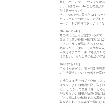
新しいホームゲートウェイでIPv
い。 （後でYoutubeなどの
かは分からない）
そこで2018年に買ったWi-Fiル
バッファローのWi-Fi7に対応した
Webサイトが閲覧できるように
2026年1月24日
冬の間はほとんど家にいるので、TV
最近では昔の番組をBS(151,21
ことのドラマが気に入っている
必殺シリーズ(1972～)や京都殺人
年代は今までで一番TVを見てい
は楽しい。 また当時の社会の雰
2026年2月18日
７０才を過ぎて、親を特別養護
の生活習慣についての考えが変
血糖値は血液中のブドウ糖（グ
スリンにより細胞内に取り込ま
る。 したがって血糖値を下げる
が足りないと細胞の新陳代謝が
ブドウ糖以外の単糖である果糖
取り込まれてエネルギー源になる