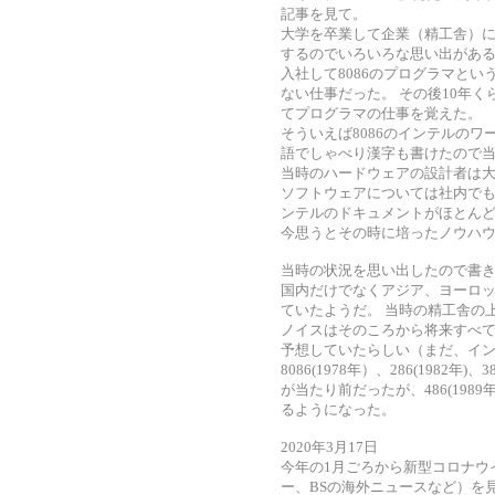
記事を見て。
大学を卒業して企業（精工舎）に
するのでいろいろな思い出があ
入社して8086のプログラマと
ない仕事だった。 その後10年くらいはイ
てプログラマの仕事を覚えた。
そういえば8086のインテルの
語でしゃべり漢字も書けたので
当時のハードウェアの設計者は
ソフトウェアについては社内でも
ンテルのドキュメントがほとん
今思うとその時に培ったノウハ
当時の状況を思い出したので書き留
国内だけでなくアジア、ヨーロ
ていたようだ。 当時の精工舎の
ノイスはそのころから将来すべ
予想していたらしい（まだ、イン
8086(1978年）、286(1982
が当たり前だったが、486(19
るようになった。
2020年3月17日
今年の1月ごろから新型コロナウ
ー、BSの海外ニュースなど）を