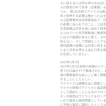
人に訴えるには何を持ち出せばい
カの歴史の中で全米（合衆国）
うか。 第2次大戦でアメリカは
本と戦争する必要は無かったはずだ
の上院軍事外交共同委員会で「
の必要に迫られてのこと」と証言
主党政権は日本を追い詰めて戦
えられていた住宅密集地に無差別
にはその認識があると思う。そ
拭えない。そして些細なことでも
歴代政権の深層には日本に対す
らまた日本を押さえ込む口実を探
か注目していきたい。
2025年3月5日
2025年3月2日未明の米国のト
見での口論がTVで報道された。
源の開発協定を結ぶこと無く帰
することにしたらしい。
ウクライナは国際社会に国家とし
ライナが単独でアメリカと協定締
として認めたことになるのでロシ
チン大統領はウクライナをロシ
いので侵攻も国内問題としている
に不利な協定に調印したとして