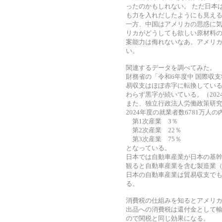
ったのかもしれない。 ただ日本
も力を入れだしたようにも見え
一方、中国はアメリカの思惑に
リカがどうしても欲しい原材料の
案能力は侮れないなあ。アメリカ
い。
関連するデータを調べてみた。
財務省の「令和6年度中 国際収支
易収支はほぼ赤字に転換している
わらず黒字が続いている。（202
また、独立行政法人労働政策研
2024年度の就業者数6781万人の
第1次産業 3％
第2次産業 22％
第3次産業 75％
となっている。
日本では自動車産業が日本の基
観ると自動車産業を含む製造業（
日本の自動車産業は貿易収支で
る。
消費税の仕組みを知るとアメリ
出品への消費税は還付金として輸
ので関税と同じ効果になる。