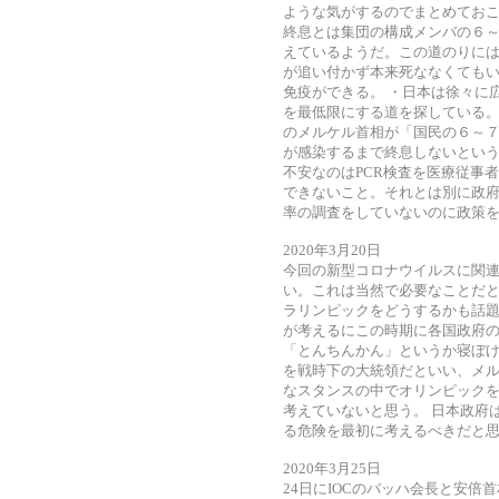
ような気がするのでまとめておこ
終息とは集団の構成メンバの６
えているようだ。この道のりには
が追い付かず本来死ななくても
免疫ができる。 ・日本は徐々に
を最低限にする道を探している。
のメルケル首相が「国民の６～
が感染するまで終息しないという
不安なのはPCR検査を医療従事
できないこと。それとは別に政
率の調査をしていないのに政策
2020年3月20日
今回の新型コロナウイルスに関連
い。これは当然で必要なことだ
ラリンピックをどうするかも話題
が考えるにこの時期に各国政府
「とんちんかん」というか寝ぼけ
を戦時下の大統領だといい、メ
なスタンスの中でオリンピック
考えていないと思う。 日本政府
る危険を最初に考えるべきだと
2020年3月25日
24日にIOCのバッハ会長と安