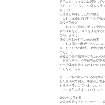
新型コロナウイルスに感染してい
とめておく。 今までの報道を見
きそうだ。
①医療行為を行うための検査
これは医療目的で行うので費用
②疫学的検査
これはある地域を限って全数検
者の検査など。 政策を決定する
のがよさそう。
③経済活動を行うための検査
これは個人の旅行やビジネスに
全に行うための検査。 費用は個
てもよい。
④社会の基本機能を守るための
医療従事者、介護施設の従事者
や自治体が負担するがよいので
こんなところか。
ところで私の住んでいる町は特
と町立病院で個人、事業者が唾液
を補助すると出ていました。い
ことも条件に含まれていました
2020年12月24日
太陽光発電を入れて10年たって