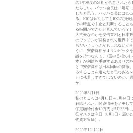
の1年程度の延期が合意されたら
たらしい。バッハ会長は「延期
したと思う。バッハ会長にはIO
る。IOCは延期してもIOCの損
その時点で中止と判断すること
る時間ができたと喜んでいる？）
大丈夫なのかを安倍首相と日本
のワクチンが開発されて世界中
もだいじょうぶかもしれないがそ
うに、安倍首相がオリンピック
談を持つなんて、1国の首相のす
本）が利益を重視するあまりの
とで安倍首相は日本国民の健康
るすることを選んだと思わざる
とに執着しすぎではないのか。
か。
2020年6月1日
私のところは4月16日～5月14
解除された。関連情報をメモし
①定額給付金10万円は5月22日
②マスクは今日（6月1日）届い
物資対策班）。
2020年12月22日