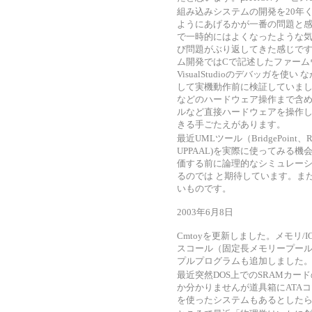
組み込みシステムの開発を20年
ようにあげるかが一番の問題と感
で一時的にはよくなったような気
び問題がぶり返してきた感じで
ム開発ではCで記述したファーム
VisualStudioのデバッガを
して実機動作前に検証していまし
などのハードウェア操作まで含め
ルなど直接ハードウェアを操作し
きる手ごたえがあります。
最近UMLツール（BridgePoint、R
UPPAAL)を実際に使ってみる
価する前に論理的なシミュレー
るのでは と期待しています。ま
いものです。
2003年6月8日
Cmtoyを更新しました。メモリ/
スコール（固定長メモリープー
プルプログラムも追加しました
最近突然DOS上でのSRAMカ
か分かりませんが道具箱にATAコ
を使ったシステムもあるとした