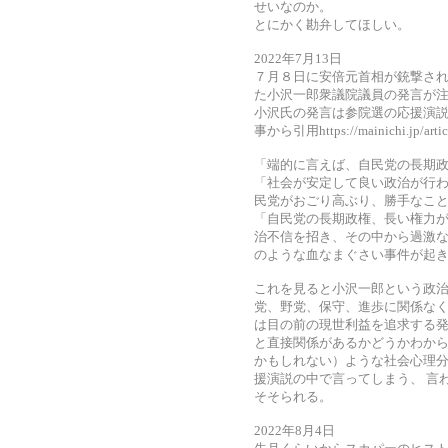
せいなのか。
とにかく勘弁してほしい。
2022年7月13日
７月８日に安倍元首相が銃撃さ
た小沢一郎衆議院議員の発言が
小沢氏の発言は参院選の応援演説
事から引用https://mainichi.jp/arti
「端的に言えば、自民党の長期
「社会が安定して良い政治が行
民党がおごり高ぶり、勝手なこ
「自民党の長期政権、長い権力
治不信を招き、その中から過激な
のような血なまぐさい事件が起
これを見ると小沢一郎という政治
党、野党、保守、進歩に関係なく
は目の前の現世利益を追求する発
と直接関係があるかどうかわから
かもしれない）ような社会心理
援演説の中で言ってしまう、 言
そそられる。
2022年8月4日